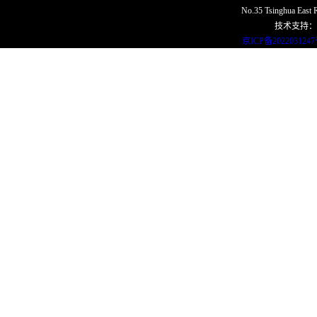
No.35 Tsinghua East R
技术支持：
京ICP备202203124