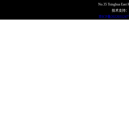
No.35 Tsinghua East R
技术支持：
京ICP备202203124