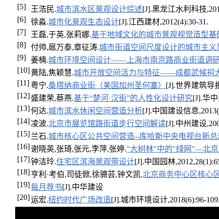
[5]
王浩民.
城市滨水区景观设计综述
[J].黑龙江水利科技,2014
[6]
徐淼.
城市化景观生态设计
[J].江西建材,2012(4):30-31.
[7]
王磊,于英,张莉娜.
基于地域文化的城市景观视觉造型基础
[8]
付帅,扈万泰,章征涛.
城市街道空间尺度设计的城市主义
[9]
姜楠.
城市环境空间设计——上海市南京路商业街道调
[10]
黄陆,焦颖慧.
城市开放空间活力与特征——成都武候祠
[11]
粤宁.
桑塔纳商业街（美国加州圣何塞）
[J].世界建筑导报,2
[12]
盛建荣,蔡燕.
基于“楚河·汉街”的人性化设计研究
[J].华中
[13]
何达.
城市滨水休闲空间营造分析
[J].中国建设信息,2013(15
[14]
凌波.
北京市展览馆路街道步行空间解读
[J].中州建设,2007
[15]
兰石.
城市核心区公共空间营造--库哈斯中央电视台新
[16]
谢晓英,张琦,张元,李萍,张婷.
"大树林"中的"绿网"—
[17]
钟洁玲.
住宅区滨海景观带设计
[J].中国园林,2012,28(1):65
[18]
亨利·考伯,司徒俽,徐骢芸,钟文凯.
北京商务中心区核心
[19]
每月荐书
[J].中华建设
[20]
运宏.
纽约时代广场改造
[J].城市环境设计,2018(6):96-109