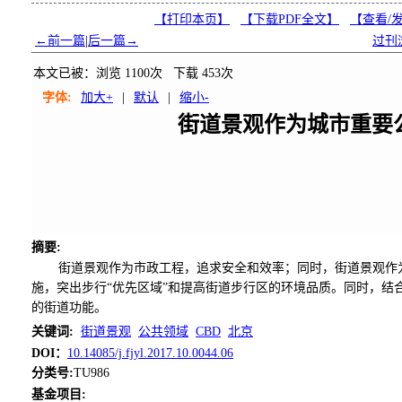
【打印本页】
【下载PDF全文】
【
查看/
←前一篇
|
后一篇→
过刊
本文已被：浏览
1100
次 下载
453
次
字体:
加大+
|
默认
|
缩小-
街道景观作为城市重要
摘要
:
街道景观作为市政工程，追求安全和效率；同时，街道景观作
施，突出步行“优先区域”和提高街道步行区的环境品质。同时，
的街道功能。
关键词
:
街道景观
公共领域
CBD
北京
DOI：
10.14085/j.fjyl.2017.10.0044.06
分类号
:
TU986
基金项目: