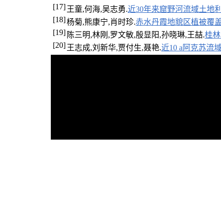
[17]
王童,何海,吴志勇.
近30年来窟野河流域土地
[18]
杨菊,熊康宁,肖时珍.
赤水丹霞地貌区植被覆
[19]
陈三明,林刚,罗文敏,殷显阳,孙晓琳,王喆.
桂林
[20]
王志成,刘新华,贾付生,聂艳.
近10 a阿克苏