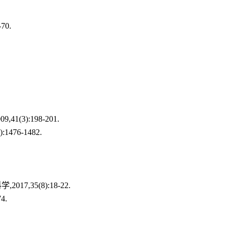
70.
.
1(3):198-201.
1476-1482.
2017,35(8):18-22.
4.