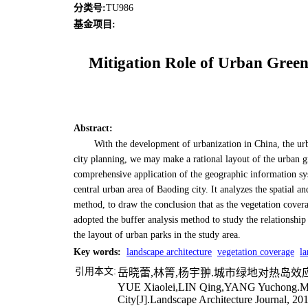
分类号
:
TU986
基金项目:
Mitigation Role of Urban Green
Abstract
:
With the development of urbanization in China, the urb
city planning, we may make a rational layout of the urban g
comprehensive application of the geographic information sys
central urban area of Baoding city. It analyzes the spatial 
method, to draw the conclusion that as the vegetation cover
adopted the buffer analysis method to study the relationship
the layout of urban parks in the study area.
Key words
:
landscape architecture
vegetation coverage
la
引用本文:
岳晓蕾,林箐,杨宇翀.城市绿地对热岛效应缓
YUE Xiaolei,LIN Qing,YANG Yuchong.Mitig
City[J].Landscape Architecture Journal, 20