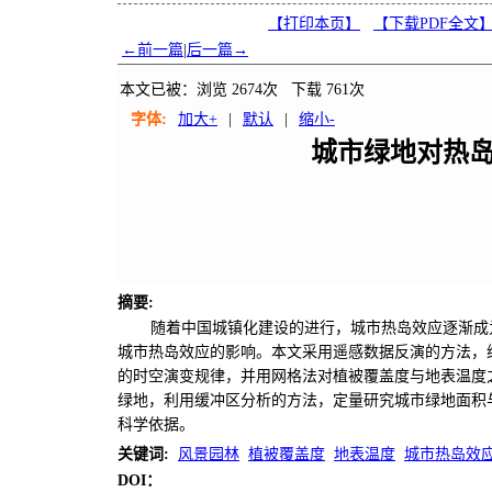
【打印本页】
【下载PDF全文
←前一篇
|
后一篇→
本文已被：浏览
2674
次 下载
761
次
字体:
加大+
|
默认
|
缩小-
城市绿地对热
摘要
:
随着中国城镇化建设的进行，城市热岛效应逐渐成
城市热岛效应的影响。本文采用遥感数据反演的方法，综
的时空演变规律，并用网格法对植被覆盖度与地表温度之
绿地，利用缓冲区分析的方法，定量研究城市绿地面积
科学依据。
关键词
:
风景园林
植被覆盖度
地表温度
城市热岛效
DOI：