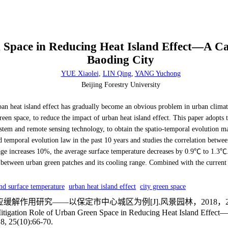
 Space in Reducing Heat Island Effect—A Ca
Baoding City
YUE Xiaolei
,
LIN Qing
,
YANG Yuchong
Beijing Forestry University
an heat island effect has gradually become an obvious problem in urban climate.
reen space, to reduce the impact of urban heat island effect. This paper adopts
tem and remote sensing technology, to obtain the spatio-temporal evolution ma
and temporal evolution law in the past 10 years and studies the correlation betw
age increases 10%, the average surface temperature decreases by 0.9℃ to 1.3℃. F
 between urban green patches and its cooling range. Combined with the current si
nd surface temperature
urban heat island effect
city green space
解作用研究——以保定市中心城区为例[J].风景园林，2018，25（1
ation Role of Urban Green Space in Reducing Heat Island Effect—A
18, 25(10):66-70.