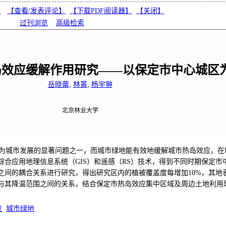
】
【
查看/发表评论
】
【
下载PDF阅读器
】
【
关闭
】
过刊浏览
高级检索
岛效应缓解作用研究——以保定市中心城区
岳晓蕾
,
林箐
,
杨宇翀
北京林业大学
为城市发展的显著问题之一，而城市绿地能有效地缓解城市热岛效应，在
合应用地理信息系统（GIS）和遥感（RS）技术，得到不同时期保定市
间的耦合关系进行研究，得出研究区内的植被覆盖度每增加10%，其地表的平
与其降温范围之间的关系，结合保定市热岛效应集中区域及周边土地利用
应
城市绿地