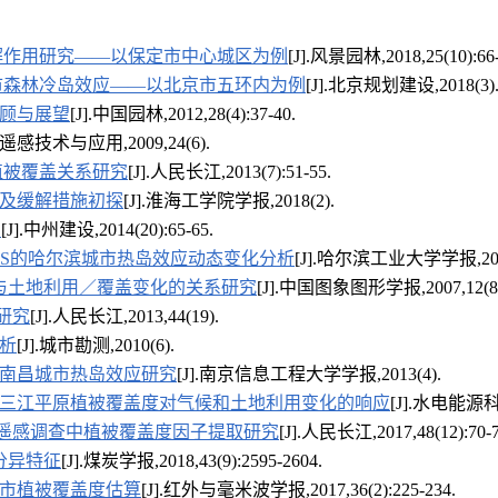
解作用研究——以保定市中心城区为例
[J].风景园林,2018,25(10):66-
市森林冷岛效应——以北京市五环内为例
[J].北京规划建设,2018(3)
顾与展望
[J].中国园林,2012,28(4):37-40.
].遥感技术与应用,2009,24(6).
植被覆盖关系研究
[J].人民长江,2013(7):51-55.
及缓解措施初探
[J].淮海工学院学报,2018(2).
？
[J].中州建设,2014(20):65-65.
GIS的哈尔滨城市热岛效应动态变化分析
[J].哈尔滨工业大学学报,2009,4
与土地利用／覆盖变化的关系研究
[J].中国图象图形学报,2007,12(8):
研究
[J].人民长江,2013,44(19).
析
[J].城市勘测,2010(6).
数据的南昌城市热岛效应研究
[J].南京信息工程大学学报,2013(4).
三江平原植被覆盖度对气候和土地利用变化的响应
[J].水电能源科学,
遥感调查中植被覆盖度因子提取研究
[J].人民长江,2017,48(12):70-7
分异特征
[J].煤炭学报,2018,43(9):2595-2604.
市植被覆盖度估算
[J].红外与毫米波学报,2017,36(2):225-234.