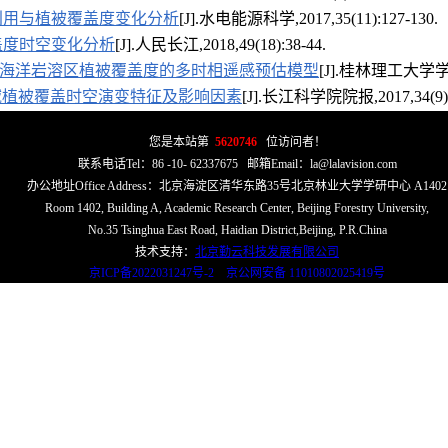
利用与植被覆盖度变化分析
[J].水电能源科学,2017,35(11):127-130.
盖度时空变化分析
[J].人民长江,2018,49(18):38-44.
海洋岩溶区植被覆盖度的多时相遥感预估模型
[J].桂林理工大学学报,
流域植被覆盖时空演变特征及影响因素
[J].长江科学院院报,2017,34(9)
您是本站第
5620746
位访问者！
联系电话Tel：86 -10- 62337675 邮箱Email：la@lalavision.com
办公地址Office Address：北京海淀区清华东路35号北京林业大学学研中心 A1402
Room 1402, Building A, Academic Research Center, Beijing Forestry University,
No.35 Tsinghua East Road, Haidian District,Beijing, P.R.China
技术支持：
北京勤云科技发展有限公司
京ICP备2022031247号-2 京公网安备 11010802025419号