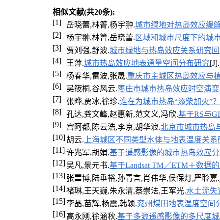
相似文献(共20条):
[1]
岳晓蕾,林箐,杨宇翀.
城市绿地对热岛效应缓
[2]
杨宇翀,林箐,岳晓蕾.
区域和城市尺度下的城
[3]
贾刘强,舒波.
城市绿地与热岛效应关系研究回
[4]
王萍.
城市热岛效应地表通量空间分布研究
[J
[5]
杨春华,雷波,张晟.
重庆市主城区热岛效应与
[6]
吴筱桐,谷风云.
枣庄市城市热岛效应时空演变
[7]
张晔,贾冰,徐珍.
谁在为城市热岛“添柴加火”
[8]
孔达,龚文峰,赵惠新,范文义,冯欣.
基于RS与
[9]
宫阿都,陈云浩,李京,胡华浪.
北京市城市热岛
[10]
胡云.
上海城区不同类型水体与地表温度关系
[11]
许兆军,胡娟.
基于遥感影像的城市热岛效应分
[12]
吴凡,景元书.
基于Landsat TM／ETM＋
[13]
张〓博,陆垂裕,孙青言,肖伟华,侯保灯,严聆嘉.
[14]
褚琳,王天巍,朱永清,蔡崇法,王军光.
水土流失
[15]
李晶,苗辉,杨震,韩颖.
兖州煤田地表温度空间
[16]
高永刚,徐涵秋.
基于多源遥感影像的多尺度城