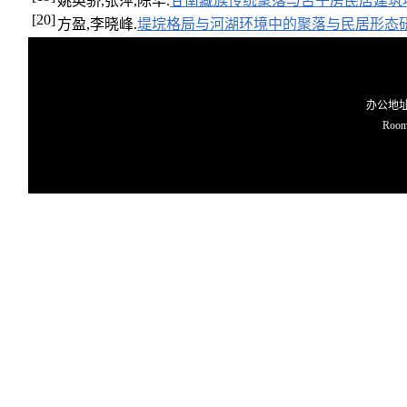
姚英骄,张萍,陈华.
甘南藏族传统聚落与苫子房民居建筑
[20]
方盈,李晓峰.
堤垸格局与河湖环境中的聚落与民居形态
办公地址O
Room 