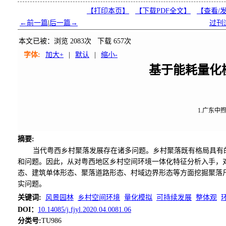
【打印本页】
【下载PDF全文】
【
查看/
←前一篇
|
后一篇→
过刊
本文已被：浏览
2083
次 下载
657
次
字体:
加大+
|
默认
|
缩小-
基于能耗量化
1.广东中
摘要
:
当代粤西乡村聚落发展存在诸多问题。乡村聚落既有格局具有
和问题。因此，从对粤西地区乡村空间环境一体化特征分析入手，
态、建筑单体形态、聚落道路形态、村域边界形态等方面挖掘聚落
实问题。
关键词
:
风景园林
乡村空间环境
量化模拟
可持续发展
整体观
DOI：
10.14085/j.fjyl.2020.04.0081.06
分类号
:
TU986