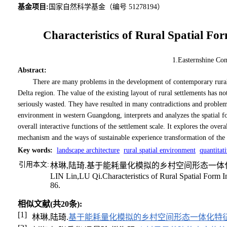
基金项目:
国家自然科学基金（编号 51278194）
Characteristics of Rural Spatial F
1.Easternshine Con
Abstract
:
There are many problems in the development of contemporary rural 
Delta region. The value of the existing layout of rural settlements has n
seriously wasted. They have resulted in many contradictions and problems i
environment in western Guangdong, interprets and analyzes the spatial fo
overall interactive functions of the settlement scale. It explores the over
mechanism and the ways of sustainable experience transformation of the 
Key words
:
landscape architecture
rural spatial environment
quantitat
引用本文:
林琳,陆琦.基于能耗量化模拟的乡村空间形态一体化特征[
LIN Lin,LU Qi.Characteristics of Rural Spatial Form I
86.
相似文献(共20条):
[1]
林琳,陆琦.
基于能耗量化模拟的乡村空间形态一体化特