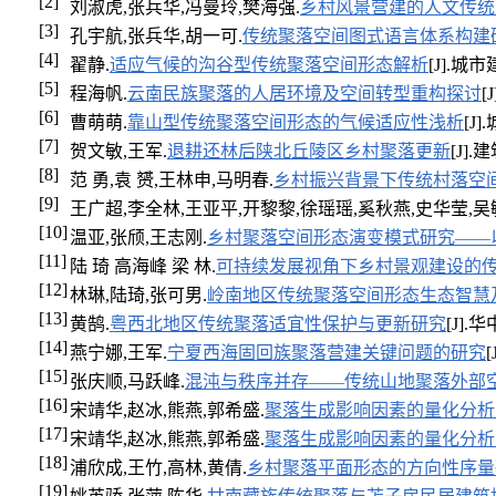
[2]
刘淑虎,张兵华,冯曼玲,樊海强.
乡村风景营建的人文传统
[3]
孔宇航,张兵华,胡一可.
传统聚落空间图式语言体系构建
[4]
翟静.
适应气候的沟谷型传统聚落空间形态解析
[J].城市建
[5]
程海帆.
云南民族聚落的人居环境及空间转型重构探讨
[
[6]
曹萌萌.
靠山型传统聚落空间形态的气候适应性浅析
[J]
[7]
贺文敏,王军.
退耕还林后陕北丘陵区乡村聚落更新
[J].
[8]
范 勇,袁 赟,王林申,马明春.
乡村振兴背景下传统村落空
[9]
王广超,李全林,王亚平,开黎黎,徐瑶瑶,奚秋燕,史华莹,吴
[10]
温亚,张颀,王志刚.
乡村聚落空间形态演变模式研究——
[11]
陆 琦 高海峰 梁 林.
可持续发展视角下乡村景观建设的传
[12]
林琳,陆琦,张可男.
岭南地区传统聚落空间形态生态智慧
[13]
黄鹄.
粤西北地区传统聚落适宜性保护与更新研究
[J].华
[14]
燕宁娜,王军.
宁夏西海固回族聚落营建关键问题的研究
[
[15]
张庆顺,马跃峰.
混沌与秩序并存——传统山地聚落外部
[16]
宋靖华,赵冰,熊燕,郭希盛.
聚落生成影响因素的量化分析
[17]
宋靖华,赵冰,熊燕,郭希盛.
聚落生成影响因素的量化分析
[18]
浦欣成,王竹,高林,黄倩.
乡村聚落平面形态的方向性序量
[19]