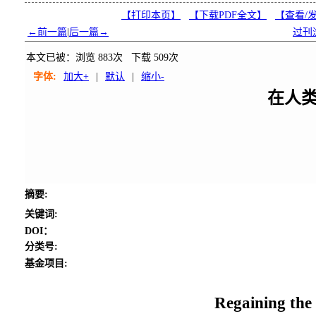
【打印本页】
【下载PDF全文】
【
查看/
←前一篇
|
后一篇→
过刊
本文已被：浏览
883
次 下载
509
次
字体:
加大+
|
默认
|
缩小-
在人
摘要
:
关键词
:
DOI：
分类号
:
基金项目:
Regaining the