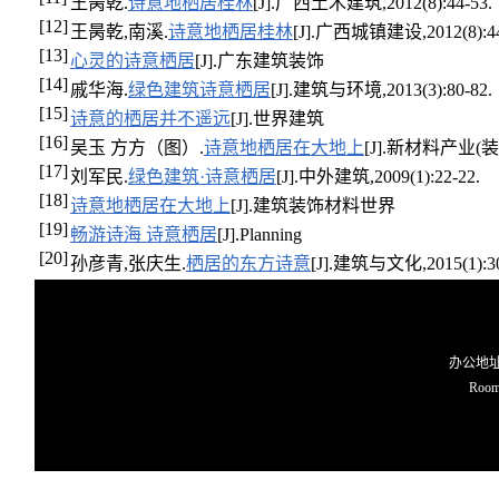
王昺乾.
诗意地栖居桂林
[J].广西土木建筑,2012(8):44-53.
[12]
王昺乾,南溪.
诗意地栖居桂林
[J].广西城镇建设,2012(8):44
[13]
心灵的诗意栖居
[J].广东建筑装饰
[14]
戚华海.
绿色建筑诗意栖居
[J].建筑与环境,2013(3):80-82.
[15]
诗意的栖居并不遥远
[J].世界建筑
[16]
吴玉 方方（图）.
诗意地栖居在大地上
[J].新材料产业(装饰
[17]
刘军民.
绿色建筑·诗意栖居
[J].中外建筑,2009(1):22-22.
[18]
诗意地栖居在大地上
[J].建筑装饰材料世界
[19]
畅游诗海 诗意栖居
[J].Planning
[20]
孙彦青,张庆生.
栖居的东方诗意
[J].建筑与文化,2015(1):30
办公地址O
Room 