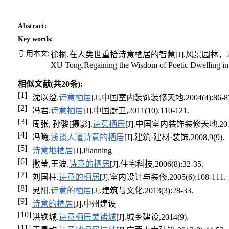
Abstract
:
Key words
:
引用本文:
徐桐.在人类世重拾诗意栖居的智慧[J].风景园林，202
XU Tong.Regaining the Wisdom of Poetic Dwelling in t
相似文献(共20条):
[1]
沈以澄.
诗意栖居
[J].中国室内装饰装修天地,2004(4):86-8
[2]
冯君.
诗意栖居
[J].中国厨卫,2011(10):110-121.
[3]
周张, 孙骏[摄影].
诗意栖居
[J].中国室内装饰装修天地,2014(5
[4]
冯曦.
浅谈人道诗意的栖居
[J].建筑·建材·装饰,2008,9(9).
[5]
诗意地栖居
[J].Planning
[6]
撒莹,王波.
诗意的栖居
[J].住宅科技,2006(8):32-35.
[7]
刘国柱.
诗意的栖居
[J].室内设计与装修,2005(6):108-111.
[8]
晁阳.
诗意的栖居
[J].建筑与文化,2013(3):28-33.
[9]
诗意的栖居
[J].中州建设
[10]
洪铁城.
诗意栖居美诸城
[J].城乡建设,2014(9).
[11]