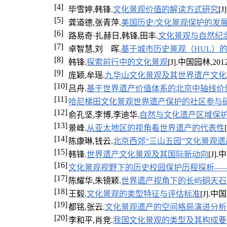
[4]
毕雪婷,韩锋.
文化景观价值的解读方式研究
[J
[5]
龚道德,张青萍.
美国历史/文化景观保护的发
[6]
路易奇·扎赫日,韩锋,田丰.
文化景观与自然纪
[7]
卓智慧,刘 晖.
基于城市历史景观（HUL）
[8]
韩锋.
探索前行中的文化景观
[J].中国园林,2012,2
[9]
庞颖,牟瑶.
九华山文化景观及其世界遗产文化
[10]
吕舟.
基于世界遗产价值体系的北京中轴线价
[11]
哈尼梯田文化景观世界遗产保护的社区参与
[12]
俞孔坚,李博,李迪华.
自然与文化遗产区域保
[13]
景峰.
从亚太地区的视角看世界遗产的代表性
[14]
陈康琳,钱云.
北京西郊“三山五园”文化景观
[15]
韩锋.
世界遗产文化景观及其国际新动向
[J].
[16]
文化景观视野下的历史校园保护历程探析—
[17]
陈耀华,朱镜颖.
世界遗产视角下的长屿硐天石
[18]
王毅.
文化景观的类型特征与评估标准
[J].中国
[19]
都铭,张云.
文化景观遗产的空间格局演进分析
[20]
李和平,肖竞.
我国文化景观的类型及其构成要