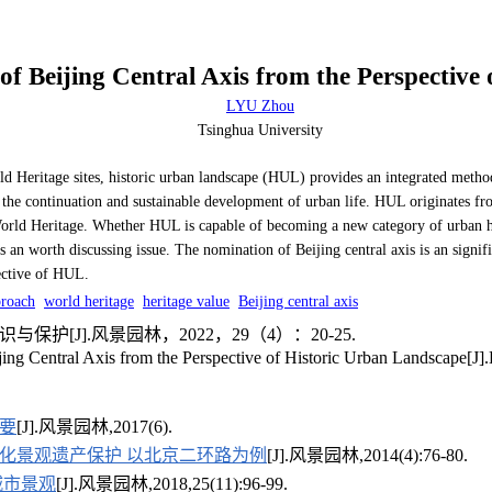
of Beijing Central Axis from the Perspective
LYU Zhou
Tsinghua University
d Heritage sites, historic urban landscape (HUL) provides an integrated metho
o the continuation and sustainable development of urban life. HUL originates fr
orld Heritage. Whether HUL is capable of becoming a new category of urban heri
 an worth discussing issue. The nomination of Beijing central axis is an signif
ective of HUL.
proach
world heritage
heritage value
Beijing central axis
[J].风景园林，2022，29（4）：20-25.
ng Central Axis from the Perspective of Historic Urban Landscape[J].
要
[J].风景园林,2017(6).
化景观遗产保护 以北京二环路为例
[J].风景园林,2014(4):76-80.
城市景观
[J].风景园林,2018,25(11):96-99.