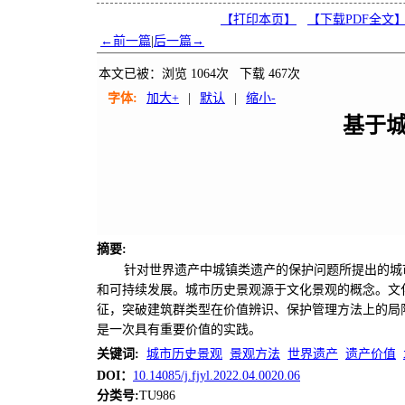
【打印本页】
【下载PDF全文
←前一篇
|
后一篇→
本文已被：浏览
1064
次 下载
467
次
字体:
加大+
|
默认
|
缩小-
基于
摘要
:
针对世界遗产中城镇类遗产的保护问题所提出的城
和可持续发展。城市历史景观源于文化景观的概念。文
征，突破建筑群类型在价值辨识、保护管理方法上的局
是一次具有重要价值的实践。
关键词
:
城市历史景观
景观方法
世界遗产
遗产价值
DOI：
10.14085/j.fjyl.2022.04.0020.06
分类号
:
TU986