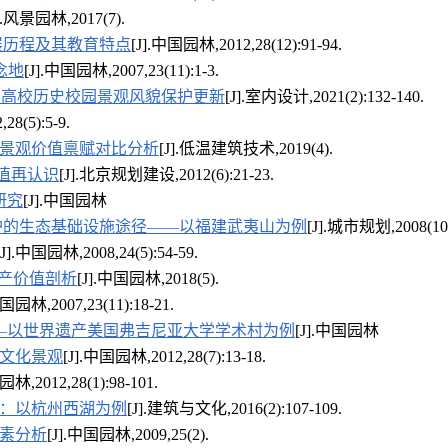
].风景园林,2017(7).
展历程及其教育特点
[J].中国园林,2012,28(12):91-94.
念地
[J].中国园林,2007,23(11):1-3.
的高校历史校园景观风貌保护更新
[J].室内设计,2021(2):132-140.
8(5):5-9.
景观价值禀赋对比分析
[J].低温建筑技术,2019(4).
值再认识
[J].北京规划建设,2012(6):21-23.
研究
[J].中国园林
护的生态基础设施途径——以福建武夷山为例
[J].城市规划,2008(10
[J].中国园林,2008,24(5):54-59.
遗产价值剖析
[J].中国园林,2018(5).
中国园林,2007,23(11):18-21.
—以世界遗产美国弗吉尼亚大学学术村为例
[J].中国园林
文化景观
[J].中国园林,2012,28(7):13-18.
园林,2012,28(1):98-101.
：以杭州西湖为例
[J].建筑与文化,2016(2):107-109.
素分析
[J].中国园林,2009,25(2).