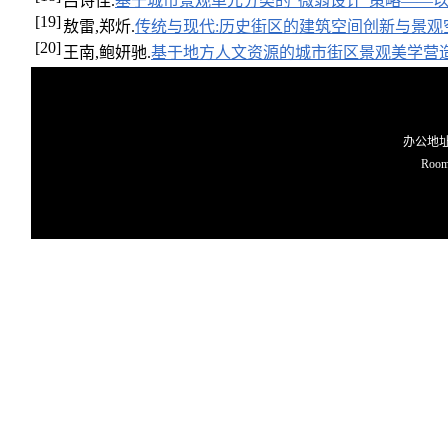
吕诗佳.
基于城市景观单元分类的“微弱设计”策略——
[19]
敖雷,郑炘.
传统与现代:历史街区的建筑空间创新与景
[20]
王南,鲍妍驰.
基于地方人文资源的城市街区景观美学营
办公地址O
Room 