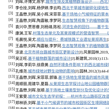
[1]
刘晖,许博文,陈宇.
城市生境及其植物群落设计——西北
[2]
李仓拴,刘晖,杨伊婷,李云昀.
西北干旱城市破碎化绿地生
[3]
王晶懋,刘晖,吴小辉,宋菲菲.
基于场地小气候特征的草本
[4]
王晶懋,刘晖,陶嘉敏,李梦珂.
生态智慧视角下的植物群落
[5]
袁兴中,贾恩睿,刘杨靖,陈松.
河流生命的回归——基于生
[6]
康渊,王军.
村落生态单元及其景观模式的营造智慧——
[7]
毛晨悦,吴尤.
顺应与提升：费城铁路工业遗址景观再生
[
[8]
王晶懋,刘晖,陶嘉敏,李梦珂.
生态智慧视角下的植物群落
[9]
涂波.
北京市将台路城市街区更新设计
[J].风景园林,2019,2
[10]
吴正旺.
基于植物群落的城市设计
[J].新建筑,2010(1):113-
[11]
刘晖,李莉华,徐鼎黄.
自然环境条件影响下的西北城市绿
[12]
孔维尧.
城市绿地对野生动物的影响
[J].园林,2012(3):44-4
[13]
王晶懋,刘晖,宋菲菲,郭锋.
基于场地生境营造的城市风景
[14]
周顺丽,周建华,夏磊.
从景观生态学探讨山地公园植物群
[15]
王晶懋,刘晖,张顺.
基于场地土壤类型划分及优化设计的
[16]
王紫雯.
城市文化生态学初探：—杭州市北山路街区改
[17]
郑林骄,刘晖.
基于小气候调节的城市校园街区生境网络
[18]