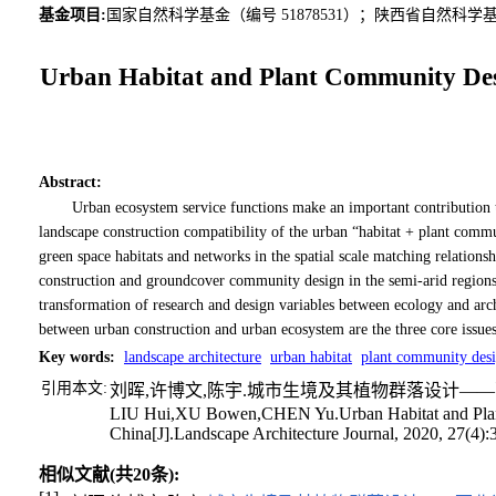
基金项目:
国家自然科学基金（编号 51878531）；陕西省自然科学基础
Urban Habitat and Plant Community Desi
Abstract
:
Urban ecosystem service functions make an important contribution t
landscape construction compatibility of the urban “habitat + plant commun
green space habitats and networks in the spatial scale matching relations
construction and groundcover community design in the semi-arid regions o
transformation of research and design variables between ecology and arc
between urban construction and urban ecosystem are the three core issues
Key words
:
landscape architecture
urban habitat
plant community des
引用本文:
刘晖,许博文,陈宇.城市生境及其植物群落设计——西北半
LIU Hui,XU Bowen,CHEN Yu.Urban Habitat and Plant C
China[J].Landscape Architecture Journal, 2020, 27(4):
相似文献(共20条):