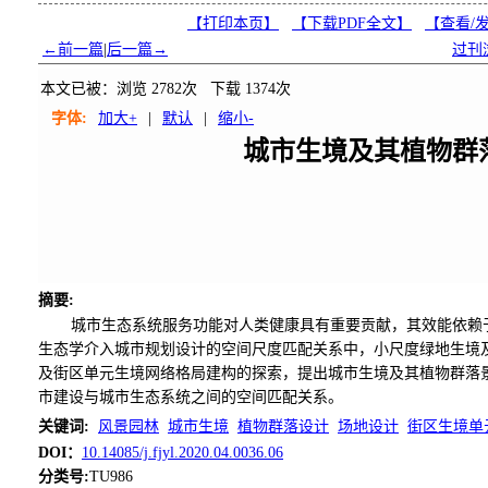
【打印本页】
【下载PDF全文】
【
查看/
←前一篇
|
后一篇→
过刊
本文已被：浏览
2782
次 下载
1374
次
字体:
加大+
|
默认
|
缩小-
城市生境及其植物群
摘要
:
城市生态系统服务功能对人类健康具有重要贡献，其效能依赖
生态学介入城市规划设计的空间尺度匹配关系中，小尺度绿地生境
及街区单元生境网络格局建构的探索，提出城市生境及其植物群落
市建设与城市生态系统之间的空间匹配关系。
关键词
:
风景园林
城市生境
植物群落设计
场地设计
街区生境单
DOI：
10.14085/j.fjyl.2020.04.0036.06
分类号
:
TU986