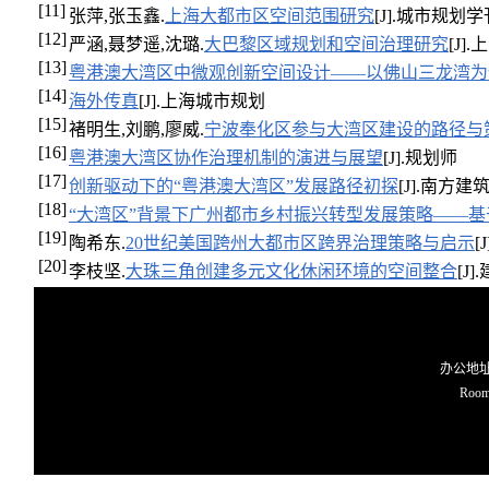
[11]
张萍,张玉鑫.
上海大都市区空间范围研究
[J].城市规划学刊,
[12]
严涵,聂梦遥,沈璐.
大巴黎区域规划和空间治理研究
[J].
[13]
粤港澳大湾区中微观创新空间设计——以佛山三龙湾为
[14]
海外传真
[J].上海城市规划
[15]
褚明生,刘鹏,廖威.
宁波奉化区参与大湾区建设的路径与
[16]
粤港澳大湾区协作治理机制的演进与展望
[J].规划师
[17]
创新驱动下的“粤港澳大湾区”发展路径初探
[J].南方建
[18]
“大湾区”背景下广州都市乡村振兴转型发展策略——
[19]
陶希东.
20世纪美国跨州大都市区跨界治理策略与启示
[
[20]
李枝坚.
大珠三角创建多元文化休闲环境的空间整合
[J]
办公地址O
Room 