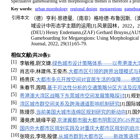
Speculative gameboarding with morphological themes is therefore a prom
Key words
:
urban morphology
regional design
megaregions
gameboa
引用本文:
（德）亨利·恩德曼,（南非）格哈德·布鲁因斯,（
域设计中形态学主题的运用[J].风景园林，2022，29（
(DEU) Henry Endemann,(ZAF) Gerhard Bruyns,(AUS)
Gameboarding for Megaregions: Using Morphological T
Journal, 2022, 29(11):65-79.
相似文献(共20条):
[1]
李敏稚,尉文婕.
绿色城市设计策略体系——以粤港澳大
[2]
肖志中,林建伟,王俊杰.
大都市区引领的跨界治理模式与
[3]
杨贵庆.
大都市多元开放空间对宜居生活的保障——德国
[4]
朱春节,周翔.
基于可达性分析的交通策略分区方法及应
[5]
粤港澳大湾区战略下东莞城市空间发展策略探讨
[J].规
[6]
湾区城市群空间关系及跨海通道影响机制研究
[J].国
[7]
陈熳莎.
当前美国大城市连绵区规划研究的新动向
[J].国
[8]
潘竟虎,姚缘平迎.
京津冀都市圈大都市阴影区的GIS界
[9]
国内外大都市区规划实践及对重庆大都市区规划的启示
[10]
张晓云,李晓,殷健.
从城市群到大都市区——新政策语境