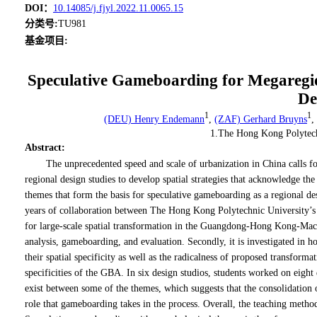
DOI：
10.14085/j.fjyl.2022.11.0065.15
分类号
:
TU981
基金项目:
Speculative Gameboarding for Megaregio
De
1
1
(DEU) Henry Endemann
,
(ZAF) Gerhard Bruyns
,
1.The Hong Kong Polytechn
Abstract
:
The unprecedented speed and scale of urbanization in China calls f
regional design studies to develop spatial strategies that acknowledge t
themes that form the basis for speculative gameboarding as a regional d
years of collaboration between The Hong Kong Polytechnic University’s
for large-scale spatial transformation in the Guangdong-Hong Kong-Macao
analysis, gameboarding, and evaluation. Secondly, it is investigated in
their spatial specificity as well as the radicalness of proposed transforma
specificities of the GBA. In six design studios, students worked on eight d
exist between some of the themes, which suggests that the consolidation o
role that gameboarding takes in the process. Overall, the teaching method