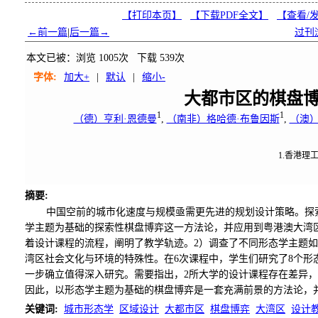
【打印本页】
【下载PDF全文】
【
查看/
←前一篇
|
后一篇→
过刊
本文已被：浏览
1005
次 下载
539
次
字体:
加大+
|
默认
|
缩小-
大都市区的棋盘
1
1
（德）亨利·恩德曼
,
（南非）格哈德·布鲁因斯
,
（澳）
1.香港理
摘要
:
中国空前的城市化速度与规模亟需更先进的规划设计策略。探
学主题为基础的探索性棋盘博弈这一方法论，并应用到粤港澳大湾
着设计课程的流程，阐明了教学轨迹。2）调查了不同形态学主题
湾区社会文化与环境的特殊性。在6次课程中，学生们研究了8个
一步确立值得深入研究。需要指出，2所大学的设计课程存在差异
因此，以形态学主题为基础的棋盘博弈是一套充满前景的方法论，
关键词
:
城市形态学
区域设计
大都市区
棋盘博弈
大湾区
设计