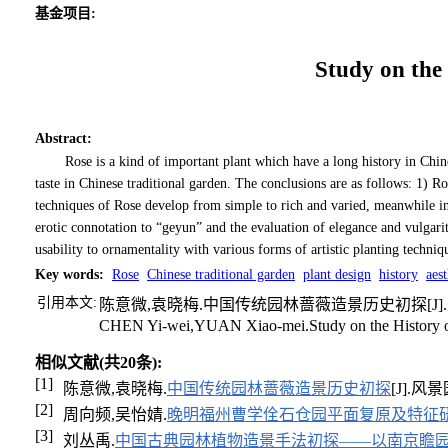
基金项目:
Study on the
Abstract
:
Rose is a kind of important plant which have a long history in Chine
taste in Chinese traditional garden. The conclusions are as follows: 1) 
techniques of Rose develop from simple to rich and varied, meanwhile int
erotic connotation to “geyun” and the evaluation of elegance and vulgari
usability to ornamentality with various forms of artistic planting techniqu
Key words
:
Rose
Chinese traditional garden
plant design
history
aest
引用本文:
陈意微,袁晓梅.中国传统园林蔷薇造景历史初探[J].风景园
CHEN Yi-wei,YUAN Xiao-mei.Study on the History of R
相似文献(共20条):
[1]
陈意微,袁晓梅.
中国传统园林蔷薇造景历史初探
[J].风景
[2]
周向频,吴怡婧.
晚明福州曹学佺石仓园平面复原及特征
[3]
刘丛禹.
中国古典园林植物造景手法初探——以南京瞻