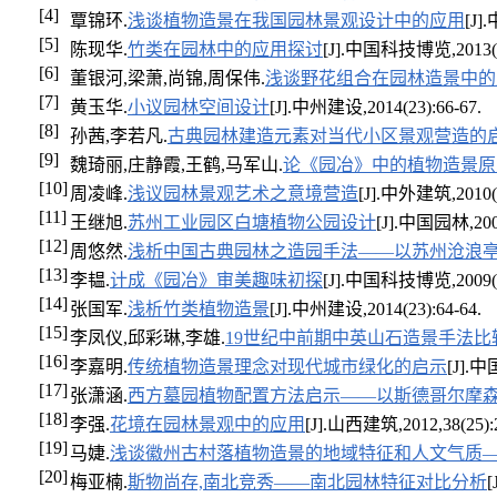
[4]
覃锦环.
浅谈植物造景在我国园林景观设计中的应用
[J]
[5]
陈现华.
竹类在园林中的应用探讨
[J].中国科技博览,2013(8)
[6]
董银河,梁萧,尚锦,周保伟.
浅谈野花组合在园林造景中的
[7]
黄玉华.
小议园林空间设计
[J].中州建设,2014(23):66-67.
[8]
孙茜,李若凡.
古典园林建造元素对当代小区景观营造的
[9]
魏琦丽,庄静霞,王鹤,马军山.
论《园冶》中的植物造景原
[10]
周凌峰.
浅议园林景观艺术之意境营造
[J].中外建筑,2010(6
[11]
王继旭.
苏州工业园区白塘植物公园设计
[J].中国园林,2008
[12]
周悠然.
浅析中国古典园林之造园手法——以苏州沧浪
[13]
李韫.
计成《园冶》审美趣味初探
[J].中国科技博览,2009(12
[14]
张国军.
浅析竹类植物造景
[J].中州建设,2014(23):64-64.
[15]
李凤仪,邱彩琳,李雄.
19世纪中前期中英山石造景手法比
[16]
李嘉明.
传统植物造景理念对现代城市绿化的启示
[J].
[17]
张潇涵.
西方墓园植物配置方法启示——以斯德哥尔摩
[18]
李强.
花境在园林景观中的应用
[J].山西建筑,2012,38(25):2
[19]
马婕.
浅谈徽州古村落植物造景的地域特征和人文气质
[20]
梅亚楠.
斯物尚存,南北竞秀——南北园林特征对比分析
[