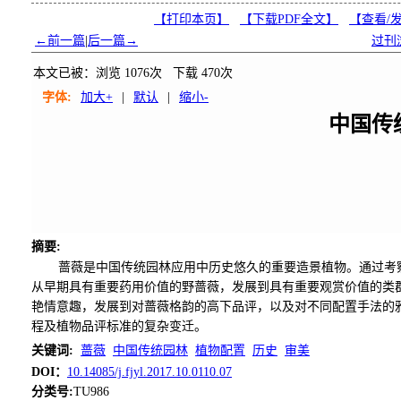
【打印本页】
【下载PDF全文】
【
查看/
←前一篇
|
后一篇→
过刊
本文已被：浏览
1076
次 下载
470
次
字体:
加大+
|
默认
|
缩小-
中国传
摘要
:
蔷薇是中国传统园林应用中历史悠久的重要造景植物。通过考
从早期具有重要药用价值的野蔷薇，发展到具有重要观赏价值的类
艳情意趣，发展到对蔷薇格韵的高下品评，以及对不同配置手法的
程及植物品评标准的复杂变迁。
关键词
:
蔷薇
中国传统园林
植物配置
历史
审美
DOI：
10.14085/j.fjyl.2017.10.0110.07
分类号
:
TU986