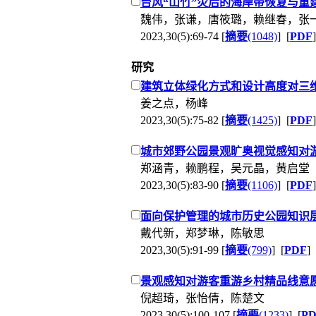
台风“山竹”灾后的海岸带恢复与重
魏伟，张谦，唐筱璐，赖继春，张
2023,30(5):69-74 [
摘要
(1048)
] [
PDF
]
研究
建筑立体绿化方式和设计高度对三
姜之点，杨峰
2023,30(5):75-82 [
摘要
(1425)
] [
PDF
]
城市郊野公园景观旷奥视觉感知对
郑涵青，赖鹏程，吴元晶，黄启堂
2023,30(5):83-90 [
摘要
(1106)
] [
PDF
]
面向保护管理的城市历史公园知识
戴代新，郑梦琳，陈敏思
2023,30(5):91-99 [
摘要
(799)
] [
PDF
]
景观感知对游客重游乡村精品线意
倪超琦，张怡倩，陈楚文
2023,30(5):100-107 [
摘要
(1233)
] [
P