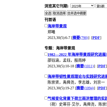
浏览其它刊期:
刊首语
海岸带景观
郑曦
2023,30(5):6-7 [
摘要
(790)
] [
PDF
]
专题：海岸带景观
1982—2022 年海岸带景观研究进
邵钰涵，孟钰，殷雨婷
2023,30(5):10-18 [
摘要
(1011)
] [
PDF
]
海岸带韧性景观理论与实践研究进
陈崇贤，禹舜尧，李志雄，刘京一
2023,30(5):19-27 [
摘要
(1094)
] [
PDF
]
气候变化背景下荷兰雨洪管理的实
（荷）史蒂芬·艾尔，禹舜尧，陈崇