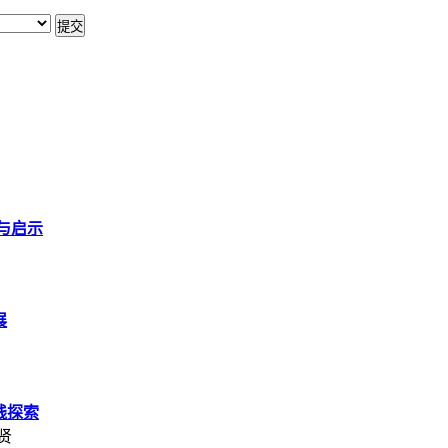
展与启示
展
践探索
贤