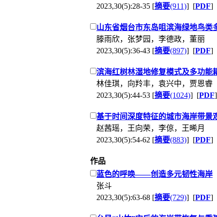
2023,30(5):28-35 [
摘要
(911)
] [
PDF
]
山东省烟台市东岛咀滨海绿地鸟类
滕雨欣，张梦园，李德政，董丽
2023,30(5):36-43 [
摘要
(897)
] [
PDF
]
滨海红树林湿地修复模式及多功能
林佳琪，向羚丰，袁兴中，贾恩睿
2023,30(5):44-53 [
摘要
(1024)
] [
PDF
]
基于时间深度特征的城市海岸带景
赵茜瑶，王向荣，李倞，王晞月
2023,30(5):54-62 [
摘要
(883)
] [
PDF
]
作品
蓝色的呼唤——创造多元韧性海岸
张斗
2023,30(5):63-68 [
摘要
(729)
] [
PDF
]