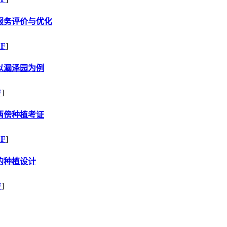
服务评价与优化
DF
]
以漏泽园为例
F
]
两傍种植考证
DF
]
的种植设计
F
]