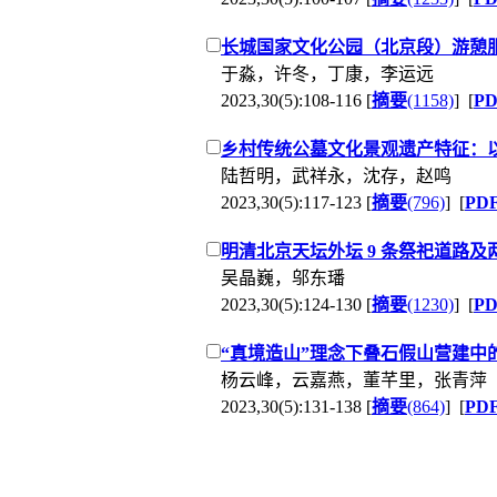
长城国家文化公园（北京段）游憩
于淼，许冬，丁康，李运远
2023,30(5):108-116 [
摘要
(1158)
] [
P
乡村传统公墓文化景观遗产特征：
陆哲明，武祥永，沈存，赵鸣
2023,30(5):117-123 [
摘要
(796)
] [
PD
明清北京天坛外坛 9 条祭祀道路及
吴晶巍，邬东璠
2023,30(5):124-130 [
摘要
(1230)
] [
P
“真境造山”理念下叠石假山营建中
杨云峰，云嘉燕，董芊里，张青萍
2023,30(5):131-138 [
摘要
(864)
] [
PD