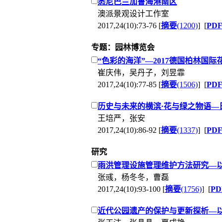
悉尼巴兰加鲁海港南区
澳派景观设计工作室
2017,24(10):73-76 [
摘要
(1200)
] [
PD
专题：园林博览会
“色彩的海洋”—2017德国柏林国际
崔庆伟，吴丹子，刘昱霏
2017,24(10):77-85 [
摘要
(1506)
] [
PD
历史与未来的横滨·花与绿之物语—
王培严，张安
2017,24(10):86-92 [
摘要
(1337)
] [
PD
研究
雨洪管理设施管理维护方法研究—
张彧，杨冬冬，曹磊
2017,24(10):93-100 [
摘要
(1756)
] [
PD
近代公园遗产的保护与更新探析—