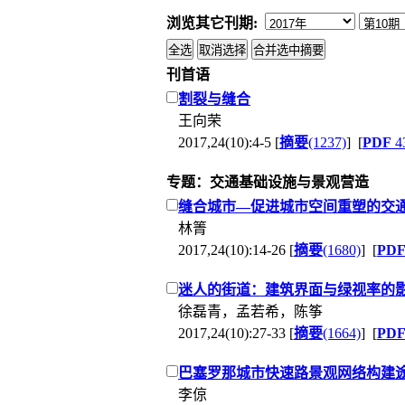
浏览其它刊期:
刊首语
割裂与缝合
王向荣
2017,24(10):4-5 [
摘要
(1237)
] [
PDF
43
专题：交通基础设施与景观营造
缝合城市—促进城市空间重塑的交
林箐
2017,24(10):14-26 [
摘要
(1680)
] [
PD
迷人的街道：建筑界面与绿视率的
徐磊青，孟若希，陈筝
2017,24(10):27-33 [
摘要
(1664)
] [
PD
巴塞罗那城市快速路景观网络构建
李倞