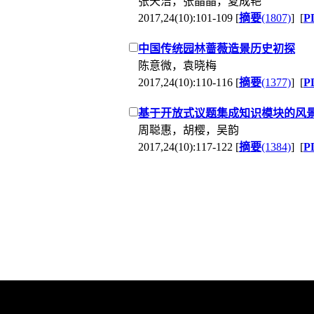
张天洁，张晶晶，夏成艳
2017,24(10):101-109 [
摘要
(1807)
] [
P
中国传统园林蔷薇造景历史初探
陈意微，袁晓梅
2017,24(10):110-116 [
摘要
(1377)
] [
P
基于开放式议题集成知识模块的风
周聪惠，胡樱，吴韵
2017,24(10):117-122 [
摘要
(1384)
] [
P