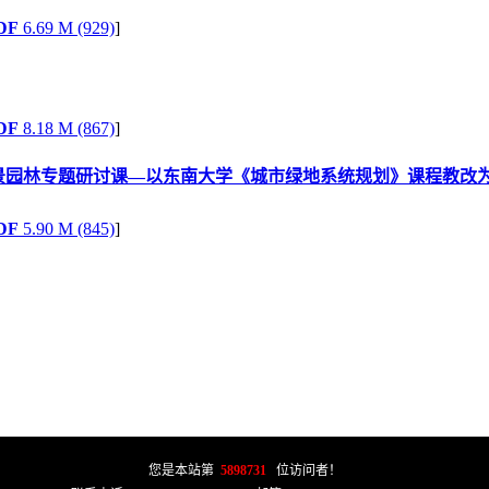
DF
6.69 M (929)
]
DF
8.18 M (867)
]
景园林专题研讨课—以东南大学《城市绿地系统规划》课程教改
DF
5.90 M (845)
]
您是本站第
5898731
位访问者！