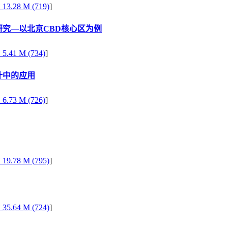
F
13.28 M (719)
]
究—以北京CBD核心区为例
F
5.41 M (734)
]
计中的应用
F
6.73 M (726)
]
F
19.78 M (795)
]
F
35.64 M (724)
]